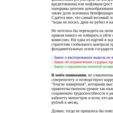
кредитования) или инфляция (рост
панорамы цепочек ценообразования
также доли основных бенефициаро
Сдаётся мне, что самый весомый л
“воды не носил, дров не рубил и ка
Не хотелось бы переходить на лич
правом никого не избирать и уйти 
комиссию. Ни одна из партий в хо
стратегеме глобального контроля т
фундаментальных основ государств
- Закон о квотировании вывоза не
- Закон об ограничении ссудных п
- Закон о продовольственной незав
В моём понимании
, не узаконенн
суверенитету и потворствуют корр
“благие намерения”, которыми выс
правительственном уровне так на
сохранению трудоспособности и р
кабинету министров и всем, кто ра
рублей в месяц.
Думаю, тогда не пришлось бы поя