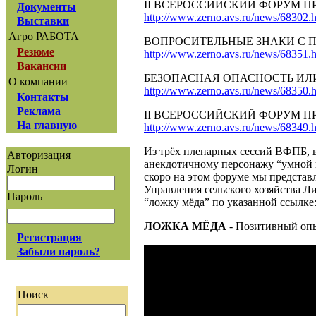
II ВСЕРОССИЙСКИЙ ФОРУМ ПР
Документы
http://www.zerno.avs.ru/news/68302.
Выставки
Агро РАБОТА
ВОПРОСИТЕЛЬНЫЕ ЗНАКИ С ПОД
Резюме
http://www.zerno.avs.ru/news/68351.
Вакансии
БЕЗОПАСНАЯ ОПАСНОСТЬ ИЛИ 
О компании
http://www.zerno.avs.ru/news/68350.
Контакты
Реклама
II ВСЕРОССИЙСКИЙ ФОРУМ ПР
На главную
http://www.zerno.avs.ru/news/68349.
Из трёх пленарных сессий ВФПБ, в
Авторизация
анекдотичному персонажу “умной и
Логин
скоро на этом форуме мы представ
Управления сельского хозяйства 
Пароль
“ложку мёда” по указанной ссылке
ЛОЖКА МЁДА
- Позитивный опы
Регистрация
Забыли пароль?
Поиск