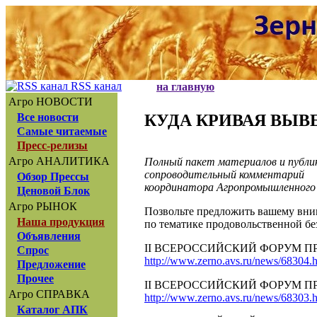
RSS канал
на главную
Агро НОВОСТИ
КУДА КРИВАЯ ВЫВЕДЕ
Все новости
Самые читаемые
Пресс-релизы
Агро АНАЛИТИКА
Полный пакет материалов и публи
сопроводительный комментарий
Обзор Прессы
координатора Агропромышленного 
Ценовой Блок
Агро РЫНОК
Позвольте предложить вашему вн
Наша продукция
по тематике продовольственной бе
Объявления
II ВСЕРОССИЙСКИЙ ФОРУМ П
Спрос
http://www.zerno.avs.ru/news/68304.
Предложение
Прочее
II ВСЕРОССИЙСКИЙ ФОРУМ ПР
Агро СПРАВКА
http://www.zerno.avs.ru/news/68303.
Каталог АПК