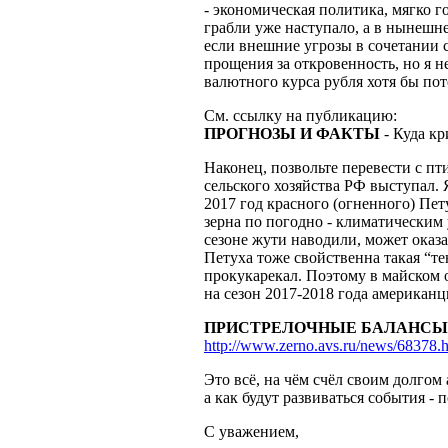
- экономическая политика, мягко го
грабли уже наступало, а в нынешн
если внешние угрозы в сочетании
прощения за откровенность, но я 
валютного курса рубля хотя бы по
См. ссылку на публикацию:
ПРОГНОЗЫ И ФАКТЫ
- Куда кр
Наконец, позвольте перевести с пт
сельского хозяйства РФ выступал. 
2017 год красного (огненного) Пе
зерна по погодно - климатическим
сезоне жути наводили, может оказ
Петуха тоже свойственна такая “те
прокукарекал. Поэтому в майском
на сезон 2017-2018 года американ
ПРИСТРЕЛОЧНЫЕ БАЛАНСЫ
http://www.zerno.avs.ru/news/68378.
Это всё, на чём счёл своим долгом
а как будут развиваться события -
С уважением,