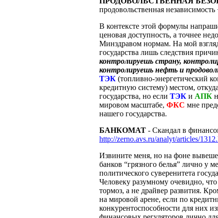
ПРОДОВОЛЬСТВЕННАЯ БЕЗО
продовольственная независимость 
В контексте этой формулы напраши
ценовая доступность, а точнее не
Минздравом нормам. На мой взгля
государства лишь следствия причи
контролируешь страну, контролир
контролируешь нефть и продоволь
ТЭК
(топливно-энергетический ко
кредитную систему) местом, откуда
государства, но если
ТЭК
и
АПК
н
мировом масштабе,
ФКС
мне предс
нашего государства.
БАНКОМАТ
- Скандал в финансо
http://zerno.avs.ru/analyt/articles/1312
Извините меня, но на фоне вывеш
банков “грязного белья” лично у м
политического суверенитета госуд
Человеку разумному очевидно, что 
тормоз, а не драйвер развития. К
на мировой арене, если по кредит
конкурентоспособности для них из
финансовых регуляторов лично для 